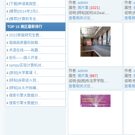
作者:
admin
作者:
4
[下载]申请美国签...
属性:
图片集 [
1021
]
属性:
4
[推荐]2014年2月2...
说明:[转帖]如何从Deal.....
说明:[
查看相关讨论...
查看相
4
[推荐]计算机专业...
TOP 10 展区最新排行
4
2022新版研究生教...
4
我国高质量科技期...
4
术语在线——有趣...
4
伯乐——国人开发...
4
sympy实现计算机对...
作者:
admin
作者:
4
[原创]大学慕课《...
属性:
图片集 [
987
]
属性:
4
[转帖]谷歌进入到...
说明:[贴图]布法罗学院.....
说明:布
查看相关讨论...
查看相
4
[转帖]从头开始编...
4
搜索引擎大数据分...
4
搜索引擎大数据分...