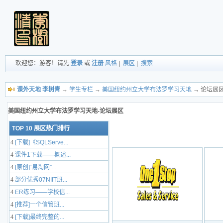
欢迎您：游客！请先
登录
或
注册
风格
|
展区
|
搜索
课外天地 李树青
→
学生专栏
→
美国纽约州立大学布法罗学习天地
→ 论坛展
美国纽约州立大学布法罗学习天地-论坛展区
TOP 10 展区热门排行
4
[下载]《SQLServe...
4
课件1下载——概述...
4
[原创]“易淘网”...
4
部分优秀07NIIT班...
4
ER练习——学校信...
4
[推荐]一个信管班...
4
[下载]最终完整的...