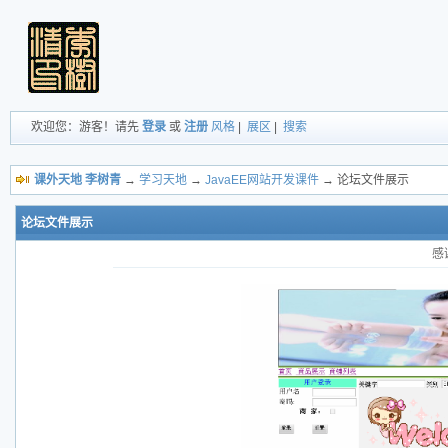
欢迎您：游客！请先
登录
或
注册
风格
|
展区
|
搜索
课外天地 李树青
→
学习天地
→
JavaEE网站开发课件
→ 论坛文件展示
论坛文件展示
感