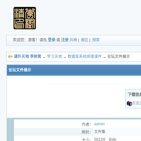
欢迎您：游客！请先
登录
或
注册
风格
|
展区
|
搜索
课外天地 李树青
→
学习天地
→
数据库系统原理课件
→ 论坛文件展示
论坛文件展示
下载信
点击
admin
作者：
文件集
类别：
58159 Byte
大小：