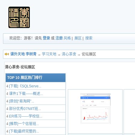
欢迎您：游客！请先
登录
或
注册
风格
|
展区
|
搜索
课外天地 李树青
→
学习天地
→
清心茶舍
→ 论坛展区
清心茶舍-论坛展区
TOP 10 展区热门排行
4
[下载]《SQLServe...
4
课件1下载——概述...
4
[原创]“易淘网”...
4
部分优秀07NIIT班...
4
ER练习——学校信...
4
[推荐]一个信管班...
4
[下载]最终完整的...