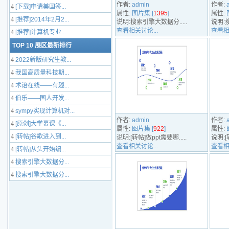
作者:
admin
作者:
4
[下载]申请美国签...
属性:
图片集 [
1395
]
属性:
4
[推荐]2014年2月2...
说明:搜索引擎大数据分.....
说明:搜
查看相关讨论...
查看相
4
[推荐]计算机专业...
TOP 10 展区最新排行
4
2022新版研究生教...
4
我国高质量科技期...
4
术语在线——有趣...
4
伯乐——国人开发...
4
sympy实现计算机对...
作者:
admin
作者:
4
[原创]大学慕课《...
属性:
图片集 [
922
]
属性:
4
[转帖]谷歌进入到...
说明:[转帖]做ppt需要哪.....
说明:[
查看相关讨论...
查看相
4
[转帖]从头开始编...
4
搜索引擎大数据分...
4
搜索引擎大数据分...