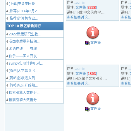
作者:
admin
作者:
4
[下载]申请美国签...
属性:
文件集 [
3338
]
属性:
4
[推荐]2014年2月2...
说明:[下载]中文信息学.....
说明:[
查看相关讨论...
查看相
4
[推荐]计算机专业...
TOP 10 展区最新排行
4
2022新版研究生教...
4
我国高质量科技期...
文件集
4
术语在线——有趣...
4
伯乐——国人开发...
4
sympy实现计算机对...
作者:
admin
作者:
4
[原创]大学慕课《...
属性:
文件集 [
1863
]
属性:
4
[转帖]谷歌进入到...
说明:可以做全文索引分.....
说明:[下
查看相关讨论...
查看相
4
[转帖]从头开始编...
4
搜索引擎大数据分...
4
搜索引擎大数据分...
文件集