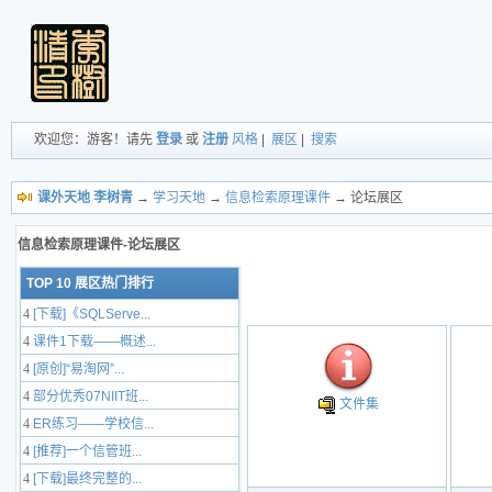
欢迎您：游客！请先
登录
或
注册
风格
|
展区
|
搜索
课外天地 李树青
→
学习天地
→
信息检索原理课件
→ 论坛展区
信息检索原理课件-论坛展区
TOP 10 展区热门排行
4
[下载]《SQLServe...
4
课件1下载——概述...
4
[原创]“易淘网”...
4
部分优秀07NIIT班...
文件集
4
ER练习——学校信...
4
[推荐]一个信管班...
4
[下载]最终完整的...