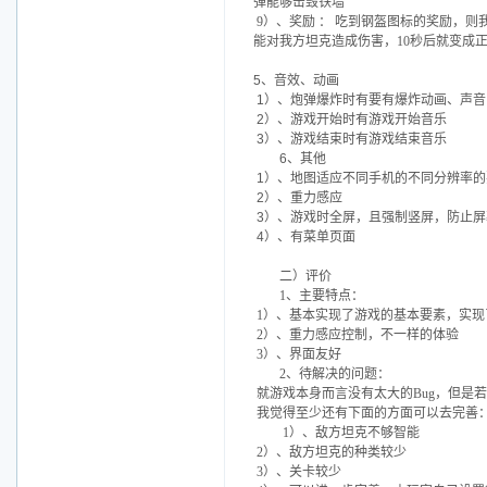
弹能够击毁铁墙
9）、奖励 ： 吃到钢盔图标的奖励，则
能对我方坦克造成伤害，10秒后就变成
5、音效、动画
1）、炮弹爆炸时有要有爆炸动画、声音
2）、游戏开始时有游戏开始音乐
3）、游戏结束时有游戏结束音乐
6、其他
1）、地图适应不同手机的不同分辨率的
2）、重力感应
3）、游戏时全屏，且强制竖屏，防止屏
4）、有菜单页面
二）评价
1、主要特点：
1）、基本实现了游戏的基本要素，实现
2）、重力感应控制，不一样的体验
3）、界面友好
2、待解决的问题：
就游戏本身而言没有太大的Bug，但是
我觉得至少还有下面的方面可以去完善
1）、敌方坦克不够智能
2）、敌方坦克的种类较少
3）、关卡较少