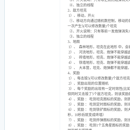
③、开火说明：只有等之前的炮弹消失
④、独立的线程
2、敌方坦克
1）、移动，开火
①、移动方向通过随机数控制，移动的
一次产生5(可以修改数量)个坦克
②、开火说明：只有等前一发炮弹消失
③、独立的线程
3、地图
1）、 森林地形，坦克在此地形 中，
2）、 河流地形，坦克、炮弹不能穿越
3）、 砖墙地形，坦克、炮弹不能穿越
4）、 铁墙地形，坦克、炮弹不能穿越
5）、 大本营，坦克、炮弹都不能穿越
4、奖励
1）、每击毁5(可以修改数量)个敌方坦
2）、奖励出现的位置随机
3）、每个奖励的出现有一定时效性(比
但同时又击毁了5个敌方坦克，则该奖励的
4）、奖励 ： 吃到坦克图标的奖励，则
5）、奖励 ： 吃到定时图标的奖励，则
6）、奖励 ： 吃到铁铲图标的奖励，
秒，10秒后就变成砖墙）
7）、奖励 ： 吃到炸弹图标的奖励，
8）、奖励 ： 吃到1个五角星图标的