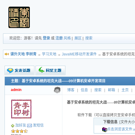
欢迎您：游客！请先
登录
或
注册
风格
|
展区
|
搜索
课外天地 李树青
→
学习天地
→
JavaME移动开发课件
→ 基于安卓系统的坦克
主题：基于安卓系统的坦克大战——09计算机安卓开发项目
新的主题
投票帖
admin
博客
|
信息
|
搜索
|
邮箱
|
主页
|
交易帖
小字报
基于安卓系统的坦克大战——09计算机安
软件下载（可以直接拷贝至安卓手
下载信息
[文件大小
加好友
发短信
点击浏览该文件:androi