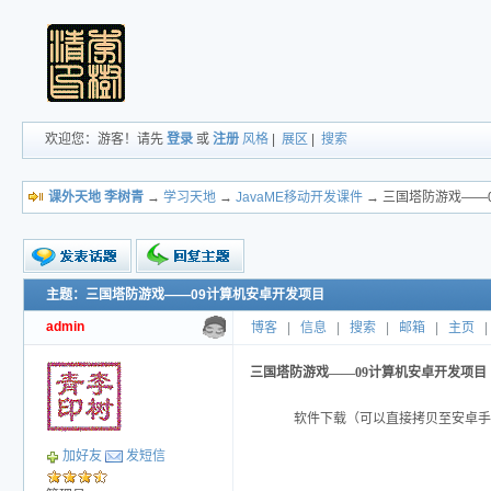
欢迎您：游客！请先
登录
或
注册
风格
|
展区
|
搜索
课外天地 李树青
→
学习天地
→
JavaME移动开发课件
→ 三国塔防游戏——
主题：三国塔防游戏——09计算机安卓开发项目
新的主题
投票帖
admin
博客
|
信息
|
搜索
|
邮箱
|
主页
|
交易帖
小字报
三国塔防游戏——09计算机安卓开发项目
软件下载（可以直接拷贝至安卓手
加好友
发短信