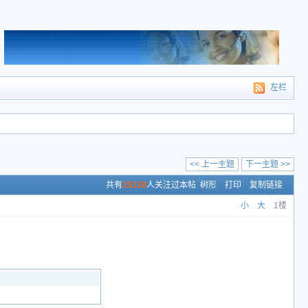
左栏
<< 上一主题
下一主题 >>
共有
25138
人关注过本帖
树形
打印
复制链接
小
大
1楼