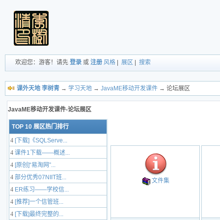
欢迎您：游客！请先
登录
或
注册
风格
|
展区
|
搜索
课外天地 李树青
→
学习天地
→
JavaME移动开发课件
→ 论坛展区
JavaME移动开发课件-论坛展区
TOP 10 展区热门排行
4
[下载]《SQLServe...
4
课件1下载——概述...
4
[原创]“易淘网”...
4
部分优秀07NIIT班...
文件集
4
ER练习——学校信...
4
[推荐]一个信管班...
4
[下载]最终完整的...