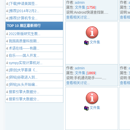
作者:
admin
作者:
4
[下载]申请美国签...
属性:
文件集 [
1756
]
属性:
4
[推荐]2014年2月2...
说明:Android快速查找联.....
说明:wi
查看相关讨论...
查看相
4
[推荐]计算机专业...
TOP 10 展区最新排行
4
2022新版研究生教...
4
我国高质量科技期...
文件集
4
术语在线——有趣...
4
伯乐——国人开发...
4
sympy实现计算机对...
作者:
admin
作者:
4
[原创]大学慕课《...
属性:
文件集 [
1869
]
属性:
4
[转帖]谷歌进入到...
说明:手机通讯助手——.....
说明:手
查看相关讨论...
查看相
4
[转帖]从头开始编...
4
搜索引擎大数据分...
4
搜索引擎大数据分...
文件集