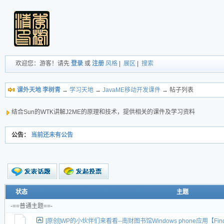
欢迎您：游客！请先
登录
或
注册
风格
|
展区
|
搜索
课外天地 李树青
→
学习天地
→
JavaME移动开发课件
→ 帖子列表
结合Sun的WTK讲解J2ME的原理和技术，提供相关的课件及学习资料
公告：
当前还未有公告
新的主题
状态
主题
投票帖
-==普通主题==-
交易帖
[原创]WP的小伙伴们来看看--南财图书馆Windows phone应用【Fin
新小字报