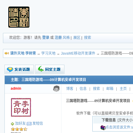
欢迎您：游客！请先
登录
或
注册
风格
|
展区
|
搜索
课外天地 李树青
→
学习天地
→
JavaME移动开发课件
→ 三国塔防游戏——0
主题：三国塔防游戏——09计算机安卓开发项目
新的主题
投票帖
admin
博客
|
信息
|
搜索
|
邮箱
|
主页
|
交易帖
小字报
三国塔防游戏——09计算机安卓开发项目
软件下载（可以直接拷贝至安卓手
下载信息
[文件大小
加好友
发短信
点击浏览该文件:sang