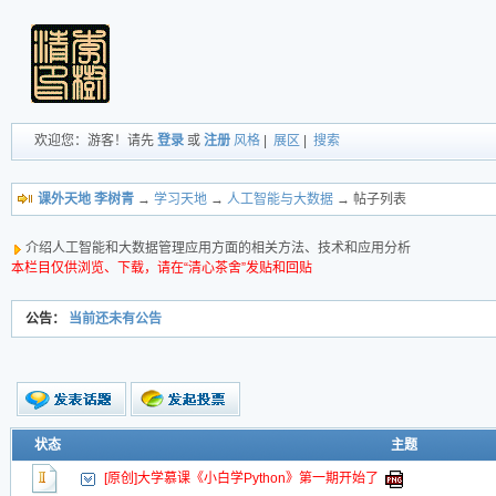
欢迎您：游客！请先
登录
或
注册
风格
|
展区
|
搜索
课外天地 李树青
→
学习天地
→
人工智能与大数据
→ 帖子列表
介绍人工智能和大数据管理应用方面的相关方法、技术和应用分析
本栏目仅供浏览、下载，请在“清心茶舍”发贴和回贴
公告：
当前还未有公告
新的主题
状态
主题
投票帖
[原创]大学慕课《小白学Python》第一期开始了
交易帖