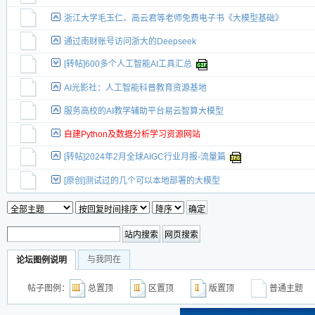
浙江大学毛玉仁、高云君等老师免费电子书《大模型基础》
通过南财账号访问浙大的Deepseek
[转帖]600多个人工智能AI工具汇总
AI光影社：人工智能科普教育资源基地
服务高校的AI教学辅助平台易云智算大模型
自建Python及数据分析学习资源网站
[转帖]2024年2月全球AIGC行业月报-流量篇
[原创]测试过的几个可以本地部署的大模型
与我同在
论坛图例说明
帖子图例：
总置顶
区置顶
版置顶
普通主