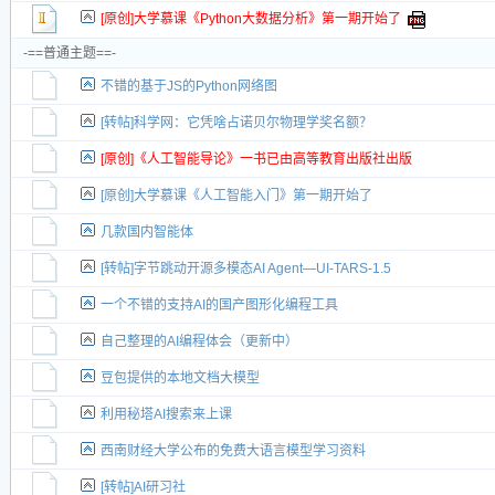
新小字报
[原创]大学慕课《Python大数据分析》第一期开始了
-==普通主题==-
不错的基于JS的Python网络图
[转帖]科学网：它凭啥占诺贝尔物理学奖名额？
[原创]《人工智能导论》一书已由高等教育出版社出版
[原创]大学慕课《人工智能入门》第一期开始了
几款国内智能体
[转帖]字节跳动开源多模态AI Agent—UI-TARS-1.5
一个不错的支持AI的国产图形化编程工具
自己整理的AI编程体会（更新中）
豆包提供的本地文档大模型
利用秘塔AI搜索来上课
西南财经大学公布的免费大语言模型学习资料
[转帖]AI研习社