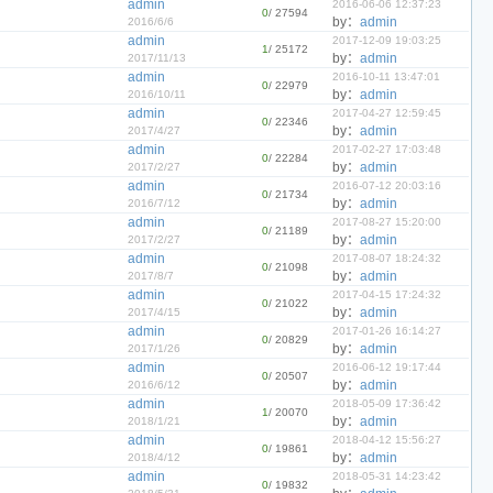
admin
2016-06-06 12:37:23
0
/ 27594
by：
admin
2016/6/6
admin
2017-12-09 19:03:25
1
/ 25172
by：
admin
2017/11/13
admin
2016-10-11 13:47:01
0
/ 22979
by：
admin
2016/10/11
admin
2017-04-27 12:59:45
0
/ 22346
by：
admin
2017/4/27
admin
2017-02-27 17:03:48
0
/ 22284
by：
admin
2017/2/27
admin
2016-07-12 20:03:16
0
/ 21734
by：
admin
2016/7/12
admin
2017-08-27 15:20:00
0
/ 21189
by：
admin
2017/2/27
admin
2017-08-07 18:24:32
0
/ 21098
by：
admin
2017/8/7
admin
2017-04-15 17:24:32
0
/ 21022
by：
admin
2017/4/15
admin
2017-01-26 16:14:27
0
/ 20829
by：
admin
2017/1/26
admin
2016-06-12 19:17:44
0
/ 20507
by：
admin
2016/6/12
admin
2018-05-09 17:36:42
1
/ 20070
by：
admin
2018/1/21
admin
2018-04-12 15:56:27
0
/ 19861
by：
admin
2018/4/12
admin
2018-05-31 14:23:42
0
/ 19832