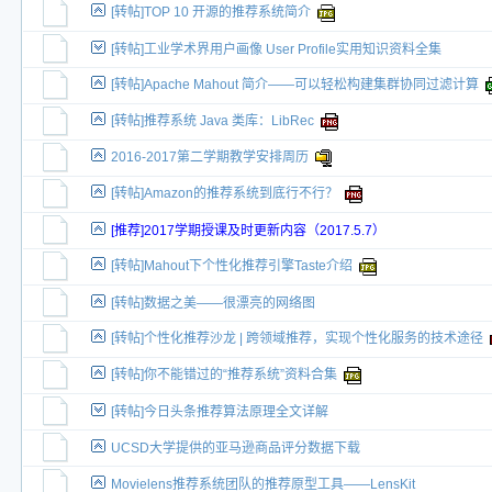
[转帖]TOP 10 开源的推荐系统简介
新小字报
[转帖]工业学术界用户画像 User Profile实用知识资料全集
[转帖]Apache Mahout 简介——可以轻松构建集群协同过滤计算
[转帖]推荐系统 Java 类库：LibRec
2016-2017第二学期教学安排周历
[转帖]Amazon的推荐系统到底行不行？
[推荐]2017学期授课及时更新内容（2017.5.7）
[转帖]Mahout下个性化推荐引擎Taste介绍
[转帖]数据之美——很漂亮的网络图
[转帖]个性化推荐沙龙 | 跨领域推荐，实现个性化服务的技术途径
[转帖]你不能错过的“推荐系统”资料合集
[转帖]今日头条推荐算法原理全文详解
UCSD大学提供的亚马逊商品评分数据下载
Movielens推荐系统团队的推荐原型工具——LensKit