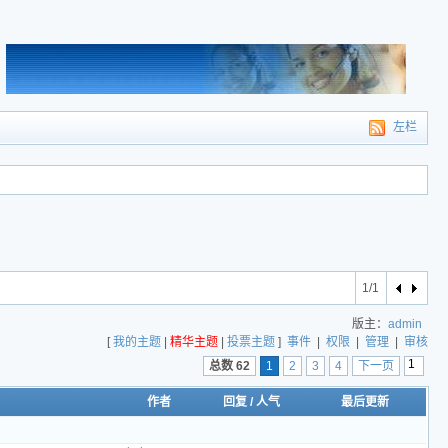
左栏
1/1
版主：
admin
[
我的主题
|
精华主题
|
投票主题
]
事件
|
权限
|
管理
|
审核
总数 62
1
2
3
4
下一页
作者
回复
/
人气
最后更新