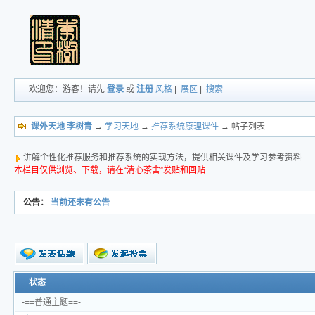
欢迎您：游客！请先
登录
或
注册
风格
|
展区
|
搜索
课外天地 李树青
→
学习天地
→
推荐系统原理课件
→ 帖子列表
讲解个性化推荐服务和推荐系统的实现方法，提供相关课件及学习参考资料
本栏目仅供浏览、下载，请在“清心茶舍”发贴和回贴
公告：
当前还未有公告
新的主题
状态
投票帖
-==普通主题==-
交易帖