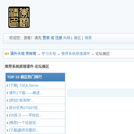
欢迎您：游客！请先
登录
或
注册
风格
|
展区
|
搜索
课外天地 李树青
→
学习天地
→
推荐系统原理课件
→ 论坛展区
推荐系统原理课件-论坛展区
TOP 10 展区热门排行
4
[下载]《SQLServe...
4
课件1下载——概述...
4
[原创]“易淘网”...
4
部分优秀07NIIT班...
4
ER练习——学校信...
4
[推荐]一个信管班...
4
[下载]最终完整的...