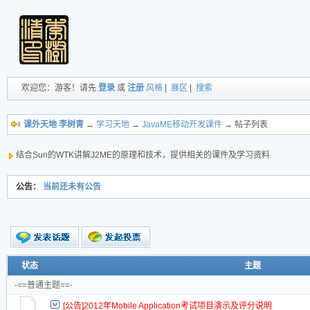
欢迎您：游客！请先
登录
或
注册
风格
|
展区
|
搜索
课外天地 李树青
→
学习天地
→
JavaME移动开发课件
→ 帖子列表
结合Sun的WTK讲解J2ME的原理和技术，提供相关的课件及学习资料
公告：
当前还未有公告
新的主题
状态
主题
投票帖
-==普通主题==-
交易帖
[公告]2012年Mobile Application考试项目演示及评分说明
新小字报