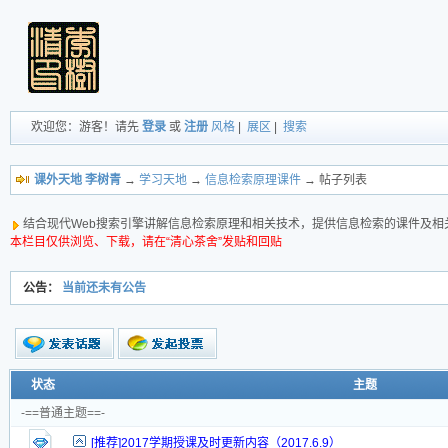
欢迎您：游客！请先
登录
或
注册
风格
|
展区
|
搜索
课外天地 李树青
→
学习天地
→
信息检索原理课件
→ 帖子列表
结合现代Web搜索引擎讲解信息检索原理和相关技术，提供信息检索的课件及相
本栏目仅供浏览、下载，请在“清心茶舍”发贴和回贴
公告：
当前还未有公告
新的主题
状态
主题
投票帖
-==普通主题==-
交易帖
[推荐]2017学期授课及时更新内容（2017.6.9）
新小字报