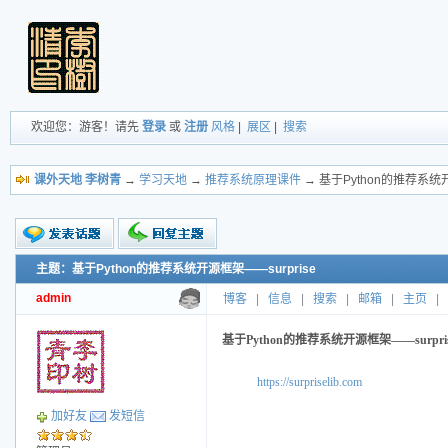
欢迎您：游客！请先
登录
或
注册
风格
|
展区
|
搜索
课外天地 李树青
→
学习天地
→
推荐系统原理课件
→ 基于Python的推荐系统开
主题：基于Python的推荐系统开源框架——surprise
新的主题
投票帖
admin
博客
|
信息
|
搜索
|
邮箱
|
主页
|
交易帖
小字报
基于Python的推荐系统开源框架——surpri
https://surpriselib.com
加好友
发短信