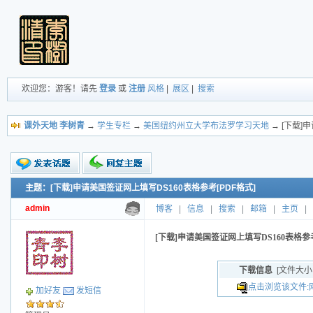
欢迎您：游客！请先
登录
或
注册
风格
|
展区
|
搜索
课外天地 李树青
→
学生专栏
→
美国纽约州立大学布法罗学习天地
→ [下载]
主题：[下载]申请美国签证网上填写DS160表格参考[PDF格式]
新的主题
投票帖
admin
博客
|
信息
|
搜索
|
邮箱
|
主页
|
交易帖
小字报
[下载]申请美国签证网上填写DS160表格参考
下载信息
[文件大小
点击浏览该文件:网
加好友
发短信