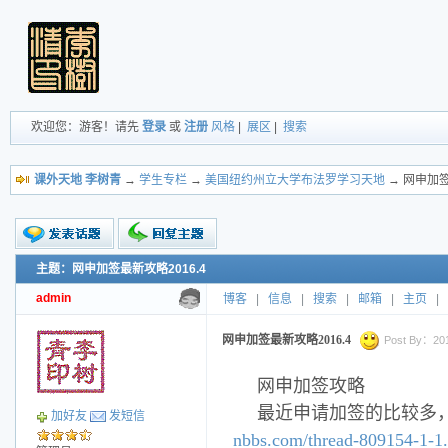
欢迎您：游客！请先
登录
或
注册
风格
|
展区
|
搜索
课外天地 李树青
→
学生专栏
→
美国纽约州立大学布法罗学习天地
→ 网申加签
主题：网申加签最新攻略2016.4
新的主题
投票帖
admin
博客
|
信息
|
搜索
|
邮箱
|
主页
|
交易帖
小字报
网申加签最新攻略2016.4
Post By：2016
网申加签攻略
最近申请加签的比较多
加好友
发短信
nbbs.com/thread-809154-1-1