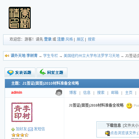
欢迎您：游客！请先
登录
或
注册
风格
|
展区
|
搜索
课外天地 李树青
→
学生专栏
→
美国纽约州立大学布法罗学习天地
→ J1签证
主题：J1签证(面签)2010材料准备全攻略
新的主题
投票帖
admin
博客
|
信息
|
搜索
|
邮箱
|
主页
|
交易帖
小字报
J1签证(面签)2010材料准备全攻略
Pos
下载信息
[文件大小
加好友
发短信
点击浏览该文件:j1