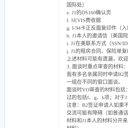
国际处）
e. J1的DS160确认页
f. SEVIS费收据
g. I-94卡正反面复印件
h. J1本人的邀请信（美
i. J1在美联系方式（SSN
j. J1的租房合同、保险单
上述材料可能有遗漏，欢迎
3. 面谈时重点审查的材料
我有多名亲属同时申请B2
一组在不同的窗口面谈。
面谈时VO审查的材料包括
过的包括f、g、k项；对于
注意：B2签证申请人如果
交流可能有障碍（如普通话
材料和J1本人的材料分开来