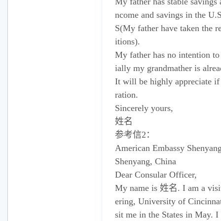
My father has stable savings 
ncome and savings in the U.S
S(My father have taken the re
itions).
My father has no intention to
ially my grandmather is alrea
It will be highly appreciate 
ration.
Sincerely yours,
姓名
参考信2：
American Embassy Shenyan
Shenyang, China
Dear Consular Officer,
My name is 姓名. I am a visiti
ering, University of Cincinna
sit me in the States in May. I