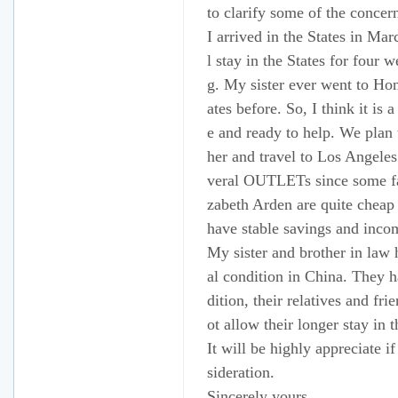
to clarify some of the concer
I arrived in the States in Ma
l stay in the States for four
g. My sister ever went to Hon
ates before. So, I think it is
e and ready to help. We plan
her and travel to Los Angeles
veral OUTLETs since some fa
zabeth Arden are quite cheap 
have stable savings and inco
My sister and brother in law 
al condition in China. They h
dition, their relatives and fr
ot allow their longer stay in t
It will be highly appreciate 
sideration.
Sincerely yours,