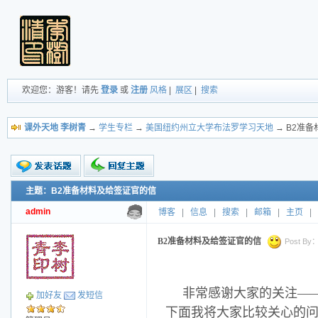
欢迎您：游客！请先
登录
或
注册
风格
|
展区
|
搜索
课外天地 李树青
→
学生专栏
→
美国纽约州立大学布法罗学习天地
→ B2准
主题：B2准备材料及给签证官的信
新的主题
投票帖
admin
博客
|
信息
|
搜索
|
邮箱
|
主页
|
交易帖
小字报
B2准备材料及给签证官的信
Post By：2
非常感谢大家的关注—
加好友
发短信
下面我将大家比较关心的