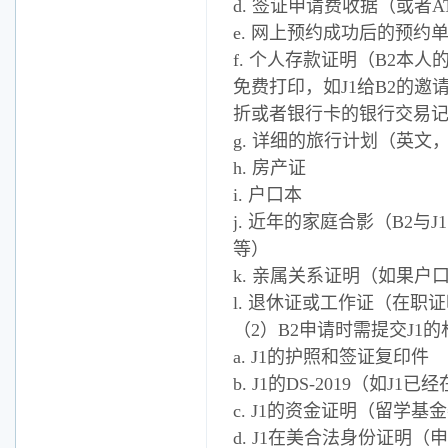
d. 签证申请费收据（或者
e. 网上预约成功后的预约
f. 个人存款证明（B2本
免费打印，如J1给B2的邀
折或者银行卡的银行交易
g. 详细的旅行计划（英文
h. 房产证
i. 户口本
j. 近年的家庭合影（B2
等）
k. 亲属关系证明（如果
l. 退休证或工作证（在职
（2）B2申请时需提交J1
a. J1的护照和签证复印件
b. J1的DS-2019（如J
c. J1的资金证明（留学基
d. J1在美合法身份证