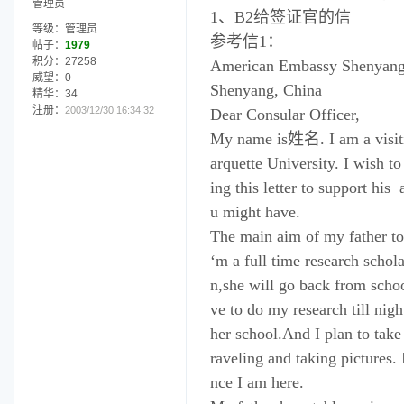
管理员
1、B2给签证官的信
等级：管理员
参考信1：
帖子：
1979
积分：27258
American Embassy Shenyan
威望：0
Shenyang, China
精华：34
注册：
2003/12/30 16:34:32
Dear Consular Officer,
My name is姓名. I am a visitin
arquette University. I wish t
ing this letter to support his
u might have.
The main aim of my father to
‘m a full time research schola
n,she will go back from scho
ve to do my research till nig
her school.And I plan to take
raveling and taking pictures. I
nce I am here.