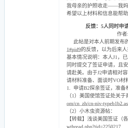
我母亲的护照收走——我妈
希望以上材料和信息能帮
反馈：5人同时申请
作者
此帖是对本人前期发布
1#pid9
的反馈，以为后来人
基本情况说明：本人J1，已
同时提交了签证申请，且安
请赴美。由于J2申请相对
请材料准备、面谈时VO材
1. 申请B2探亲签证，准
（1）美国使馆签证处关于商
om/cn_zh/cn-niv-typeb1b2.a
（2）小木虫资源帖：
【转载】浅谈美国签证（
wthread.php?tid=2250217