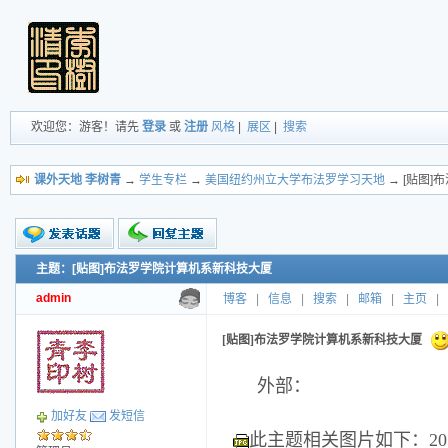
欢迎您：游客！请先
登录
或
注册
风格
|
展区
|
搜索
课外天地 李树青
→
学生专栏
→
美国纽约州立大学布法罗学习天地
→ [贴图
主题：[贴图]布法罗学院计算机系新科技大厦
新的主题
投票帖
admin
博客
|
信息
|
搜索
|
邮箱
|
主页
|
交易帖
小字报
[贴图]布法罗学院计算机系新科技大厦
外部：
加好友
发短信
此主题相关图片如下：201410