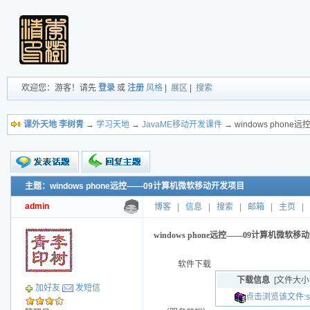
欢迎您：游客！请先
登录
或
注册
风格
|
展区
|
搜索
课外天地 李树青
→
学习天地
→
JavaME移动开发课件
→ windows pho
主题：windows phone远控——09计算机微软移动开发项目
新的主题
投票帖
admin
博客
|
信息
|
搜索
|
邮箱
|
主页
|
交易帖
小字报
windows phone远控——09计算机微软
软件下载
下载信息
[文件大小
加好友
发短信
点击浏览该文件:serv