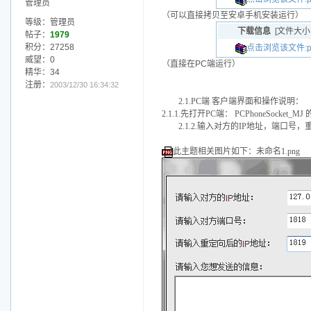
管理员
（可以直接拷贝至安卓手机安装运行）
等级：管理员
下载信息
[文件大小
帖子：
1979
积分：27258
点击浏览该文件:pc.
威望：0
（直接在PC端运行）
精华：34
注册：
2003/12/30 16:34:32
2.1.PC端 客户端界面和操作说明：
2.1.1.先打开PC端： PCPhoneSocket_
2.1.2.输入对方的IP地址，端口
此主题相关图片如下：未命名1.png