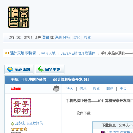
欢迎您：游客！请先
登录
或
注册
风格
|
展区
|
搜索
课外天地 李树青
→
学习天地
→
JavaME移动开发课件
→ 手机电脑IP通信—
主题：手机电脑IP通信——09计算机安卓开发项目
新的主题
投票帖
admin
博客
|
信息
|
搜索
|
邮箱
|
主页
|
交易帖
小字报
手机电脑IP通信——09计算机安卓开发项
软件下载
加好友
发短信
下载信息
[文件大小
点击浏览该文件:phon