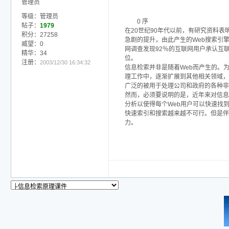
管理员
等级：管理员
0 序
帖子：
1979
在20世纪90年代以前，有研究资料
积分：27258
急剧的提升，由此产生的Web搜索引
威望：0
网调查发现92％的互联网用户承认互
精华：34
位。
注册：
2003/12/30 16:34:32
信息检索并非是随着Web而产生的。
理工作中，逐渐扩展到其他相关领域，
广泛的被用于处理公司和政府的各种非
然而，必须要说明的是，近年来对信息
分析以使得每个Web用户可以快速找
快速索引和搜索越来越不可行。但是伴
力。