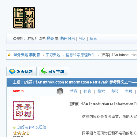
欢迎您：游客！请先
登录
或
注册
风格
|
展区
|
搜索
课外天地 李树青
→
学习天地
→
信息检索原理课件
→ [推荐]《An Introduct
主题：[推荐]《An Introduction to Information Retrieval》参考译文之一
新的主题
投票帖
admin
博客
|
信息
|
搜索
|
邮箱
|
主页
|
交易帖
小字报
[推荐]《An Introduction to Informat
这些内容都是参考译文，帮助大家
加好友
发短信
同学如有发现错误和不准确的地方