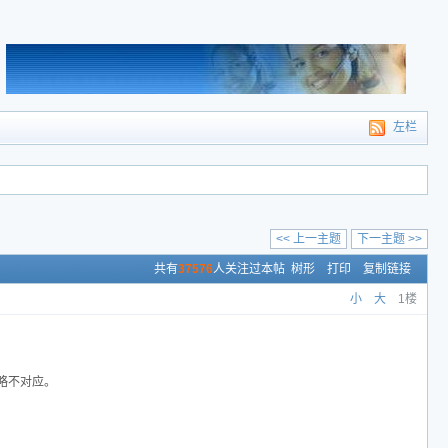
左栏
<< 上一主题
下一主题 >>
共有
37576
人关注过本帖
树形
打印
复制链接
小
大
1楼
略不对应。