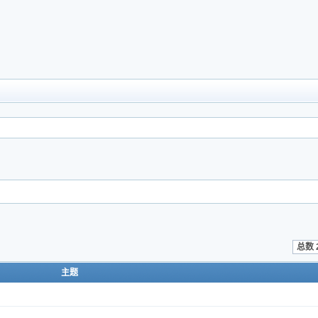
总数 
主题