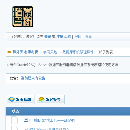
欢迎您：游客！请先
登录
或
注册
风格
|
展区
|
搜索
课外天地 李树青
→
学习天地
→
数据库系统原理课件
→ 帖子列表
结合Oracle和SQL Server数据库服务器讲解数据库系统原理和使用方法
公告：
当前还未有公告
新的主题
状态
投票帖
[下载]ER建模工具——ERWIN
交易帖
新小字报