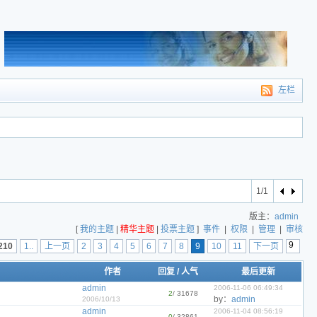
左栏
1/1
版主：
admin
[
我的主题
|
精华主题
|
投票主题
]
事件
|
权限
|
管理
|
审核
210
1..
上一页
2
3
4
5
6
7
8
9
10
11
下一页
作者
回复
/
人气
最后更新
admin
2006-11-06 06:49:34
2
/ 31678
by：
admin
2006/10/13
admin
2006-11-04 08:56:19
0
/ 32861