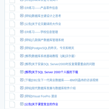
[转帖]Oracle认证考试简介
ER练习——产品零件信息
[转帖]数据库主键设计之思考
[公告]关于论文翻译的大作业
ER练习——学校信息管理
[转帖]几款国产数据库管理系统
[转帖]PostgreSQL的昨天、今天和明天
[推荐]数据库系统基础教程（[美]沃尔曼）
[推荐]关于安装SQL Server2000时反复需要重启的问题
[推荐]关于SQL Server 2000个人版的下载
[下载]DB2及下一代商业数据库——IBM刘晶纬的访谈视频
[转帖]现代数据库发展与数据库软件介绍
[转帖]Visual FoxPro 漫谈
[公告]关于课堂发言的作业