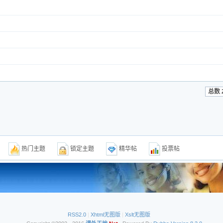
总数 
题
热门主题
锁定主题
精华帖
投票帖
RSS2.0
|
Xhtml无图版
|
Xslt无图版