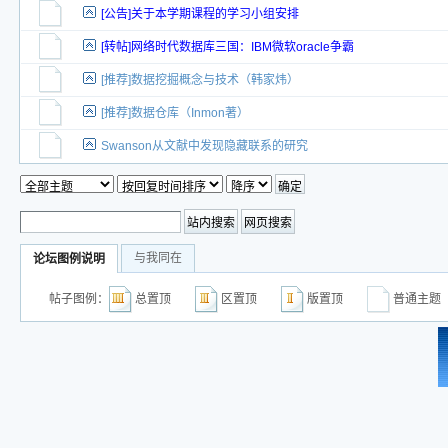
[公告]关于本学期课程的学习小组安排
[转帖]网络时代数据库三国：IBM微软oracle争霸
[推荐]数据挖掘概念与技术（韩家炜）
[推荐]数据仓库（Inmon著）
Swanson从文献中发现隐藏联系的研究
与我同在
论坛图例说明
帖子图例：
总置顶
区置顶
版置顶
普通主