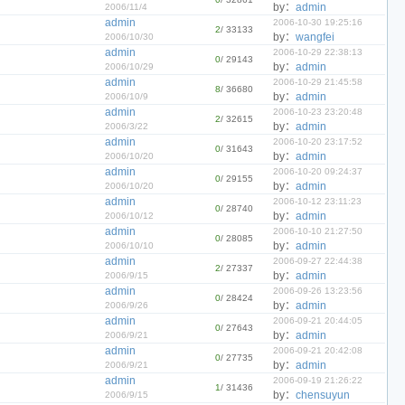
by：
admin
2006/11/4
admin
2006-10-30 19:25:16
2
/ 33133
by：
wangfei
2006/10/30
admin
2006-10-29 22:38:13
0
/ 29143
by：
admin
2006/10/29
admin
2006-10-29 21:45:58
8
/ 36680
by：
admin
2006/10/9
admin
2006-10-23 23:20:48
2
/ 32615
by：
admin
2006/3/22
admin
2006-10-20 23:17:52
0
/ 31643
by：
admin
2006/10/20
admin
2006-10-20 09:24:37
0
/ 29155
by：
admin
2006/10/20
admin
2006-10-12 23:11:23
0
/ 28740
by：
admin
2006/10/12
admin
2006-10-10 21:27:50
0
/ 28085
by：
admin
2006/10/10
admin
2006-09-27 22:44:38
2
/ 27337
by：
admin
2006/9/15
admin
2006-09-26 13:23:56
0
/ 28424
by：
admin
2006/9/26
admin
2006-09-21 20:44:05
0
/ 27643
by：
admin
2006/9/21
admin
2006-09-21 20:42:08
0
/ 27735
by：
admin
2006/9/21
admin
2006-09-19 21:26:22
1
/ 31436
by：
chensuyun
2006/9/15