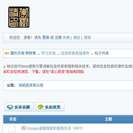
欢迎您：游客！请先
登录
或
注册
风格
|
展区
|
搜索
课外天地 李树青
→
学习天地
→
信息检索原理课件
→ 帖子列表
结合现代Web搜索引擎讲解信息检索原理和相关技术，提供信息检索的课件及相
本栏目仅供浏览、下载，请在“清心茶舍”发贴和回贴
公告：
当前还未有公告
新的主题
状态
主题
投票帖
Google桌面搜索的使用方法（PPT）
交易帖