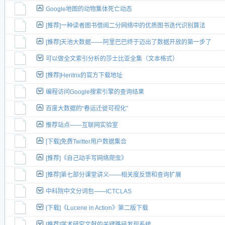
新小字报
Google地图的动物集体死亡动态
[推荐]一种读者图书借阅二分网络中的优质图书迭代识别算法
[推荐]天池大数据——阿里巴巴终于迈出了数据开放的第一步了
可以做全文索引分析的莎士比亚全集（文本格式）
[推荐]Heritrix的官方下载地址
编程访问Google搜索引擎的查询结果
百度大数据的“春运迁徙可视化”
推荐站点——互联网实验室
[下载]免费Twitter用户数据集合
[推荐]《自己动手写网络爬虫》
[推荐]第七部分课堂讲义——相关度反馈和查询扩展
中科院中文分词包——ICTCLAS
[下载]《Lucene in Action》第二版下载
[推荐]学术研究文献的关键路径发现系统