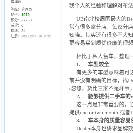
管理员
我个人的经验和理解对布法罗
等级：管理员
帖子：
1979
UB南北校周围最大的Dealer
积分：27258
威望：0
常有很多家分店，每家分店
精华：34
知晓。其实还有很多不大知名的De
注册：
2003/12/30 16:34:32
更容易买到质优价廉的理
相比于私人售车，整理一
1.
车型较全
有更多的车型意味着可选
前并没有明确的目标，找De
r忽悠，货比三家不是坏事
2.
能够提供二手车的
这一点是非常重要的，通
提供one or two month 
3.
车本身的质量容易
Dealer本身也讲求