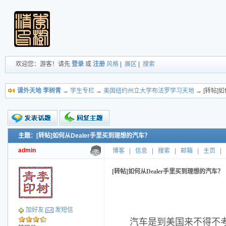
欢迎您：游客！请先
登录
或
注册
风格
|
展区
|
搜索
课外天地 李树青
→
学生专栏
→
美国纽约州立大学布法罗学习天地
→ [转帖]
主题：[转帖]如何从Dealer手里买到理想的汽车？
新的主题
投票帖
admin
博客
|
信息
|
搜索
|
邮箱
|
主页
|
交易帖
小字报
[转帖]如何从Dealer手里买到理想的汽车？
加好友
发短信
汽车是到美国来不得不