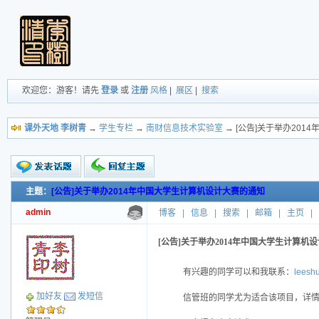
欢迎您：游客！请先
登录
或
注册
风格
|
展区
|
搜索
课外天地 李树青
→
学生专栏
→
南财信息技术实验室
→ [公告]关于举办20
主题：
[公告]关于举办2014年中国大学生计算机设计大赛的通知
新的主题
投票帖
admin
博客
|
信息
|
搜索
|
邮箱
|
主页
|
交易帖
小字报
[公告]关于举办2014年中国大学生计算机
有兴趣的同学可以和我联系：
leesh
加好友
发短信
信管班的同学尤为适合该项目，详