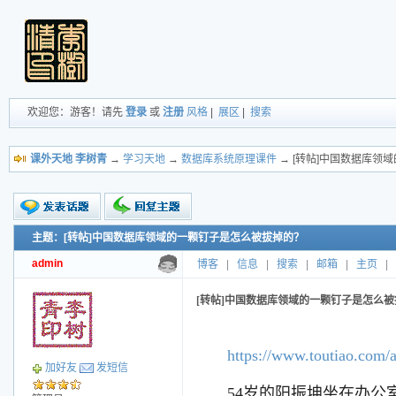
欢迎您：游客！请先
登录
或
注册
风格
|
展区
|
搜索
课外天地 李树青
→
学习天地
→
数据库系统原理课件
→ [转帖]中国数据库领
主题：[转帖]中国数据库领域的一颗钉子是怎么被拔掉的？
新的主题
投票帖
admin
博客
|
信息
|
搜索
|
邮箱
|
主页
|
交易帖
小字报
[转帖]中国数据库领域的一颗钉子是怎么
https://www.toutiao.com
加好友
发短信
54岁的阳振坤坐在办