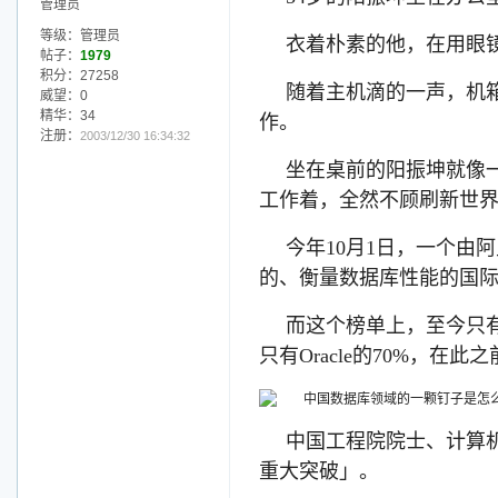
管理员
等级：管理员
衣着朴素的他，在用眼
帖子：
1979
积分：27258
随着主机滴的一声，机
威望：0
精华：34
作。
注册：
2003/12/30 16:34:32
坐在桌前的阳振坤就像
工作着，全然不顾刷新世
今年10月1日，一个由阿
的、衡量数据库性能的国际
而这个榜单上，至今只有
只有Oracle的70%，在
中国工程院院士、计算机
重大突破」。