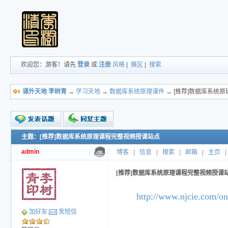
欢迎您：游客！请先
登录
或
注册
风格
|
展区
|
搜索
课外天地 李树青
→
学习天地
→
数据库系统原理课件
→ [推荐]数据库系统
主题：[推荐]数据库系统原理课程完整视频授课站点
新的主题
投票帖
admin
博客
|
信息
|
搜索
|
邮箱
|
主页
|
交易帖
小字报
[推荐]数据库系统原理课程完整视频授课
http://www.njcie.com/on
加好友
发短信