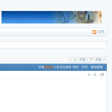
左栏
<< 上一主题
下一主题 >>
共有
28216
人关注过本帖
树形
打印
复制链接
小
大
1楼