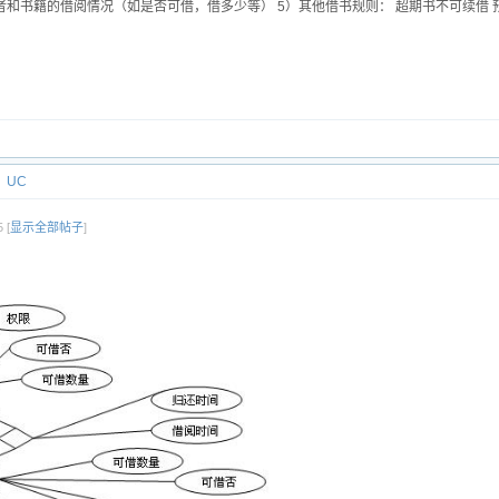
者和书籍的借阅情况（如是否可借，借多少等） 5）其他借书规则： 超期书不可续借 
UC
 [
显示全部帖子
]