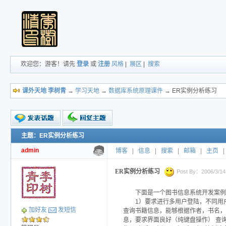
欢迎您：游客！请先
登录
或
注册
风格
|
展区
|
搜索
课外天地 李树青
→
学习天地
→
数据库系统原理课件
→ ER实例分析练习
主题：ER实例分析练习
新的主题
投票帖
admin
博客
|
信息
|
搜索
|
邮箱
|
主页
|
交易帖
小字报
ER实例分析练习
Post By：2006/3/14 
下面是一个图书信息系统开发案例
1）要求进行多用户登陆，不同用
加好友
发短信
查询书籍信息，能够根据作者，书名，
息，要求界面良好（纯键盘操作） 查