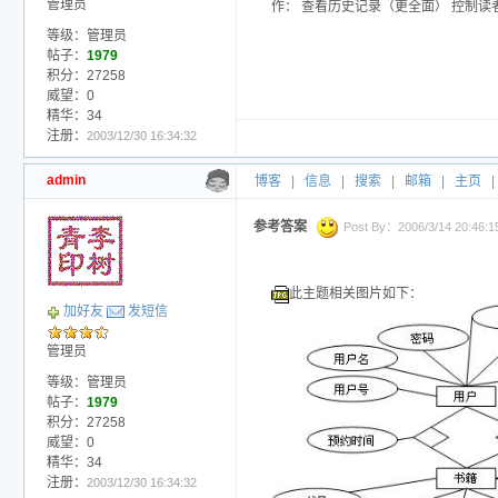
管理员
作： 查看历史记录（更全面） 控制读
等级：管理员
帖子：
1979
积分：27258
威望：0
精华：34
注册：
2003/12/30 16:34:32
admin
博客
|
信息
|
搜索
|
邮箱
|
主页
|
参考答案
Post By：2006/3/14 20:46:15
此主题相关图片如下：
加好友
发短信
管理员
等级：管理员
帖子：
1979
积分：27258
威望：0
精华：34
注册：
2003/12/30 16:34:32