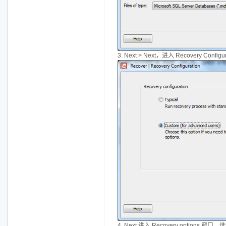
3. Next > Next，进入 Recovery
4. Next 进入 Recovery options 窗