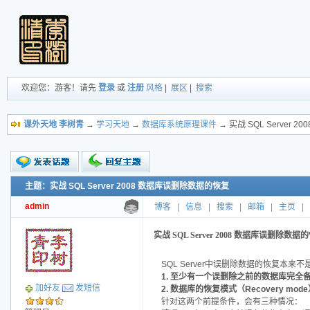
欢迎您：游客！请先
登录
或
注册
风格
|
展区
|
搜索
课外天地 李树青
→
学习天地
→
数据库系统原理课件
→ 实战 SQL Server
主题：实战 SQL Server 2008 数据库误删除数据的恢复
新的主题
投票帖
admin
博客
|
信息
|
搜索
|
邮箱
|
主页
|
交易帖
小字报
实战 SQL Server 2008 数据库误删除数据
SQL Server中误删除数据的恢复
1. 至少有一个误删除之前的数据库完全
加好友
发短信
2. 数据库的恢复模式（Recovery mod
针对这两个前提条件，会有三种情况：