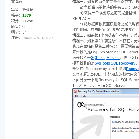
管理员
情况一、
如果这两个前提条件都存在，通
a) 备份当前数据库的事务日志：BACKUP L
等级：管理员
b) 恢复一个误删除之前的完全备份：RESTOR
帖子：
1979
REPLACE
积分：27258
c) 将数据库恢复至误删除之前的时间点：RES
威望：0
N'误删除之前的时间点' , RECOVERY
精华：34
情况二、
如果第1个前提条件不存在，第
注册：
2003/12/30 16:34:32
情况三、
如果第2个前提条件不存在，无
我现在面临的是第二种情况，需要找第
开始找的是Log Explorer for SQL Serv
后来找的是
SQL Log Rescue
，也不支持SQ
接着找到的是
SysTools SQL Recovery
，
最终在officerecovery.com上找到
Recove
文件不超过24Gb。幸好朋友的数据库
下面分享一下用Recovery for SQL S
1. 运行Recovery for SQL Server