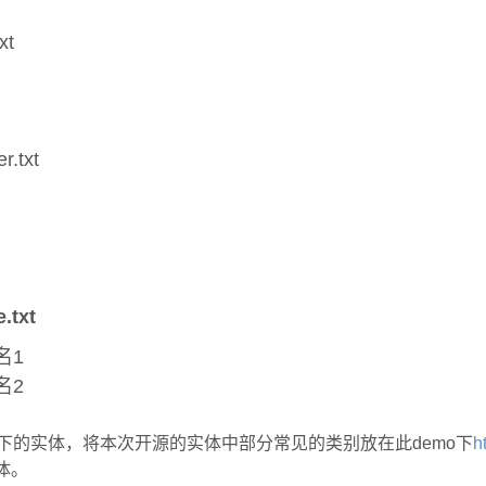
xt
.txt
.txt
名1
名2
下的实体，将本次开源的实体中部分常见的类别放在此demo下
h
体。