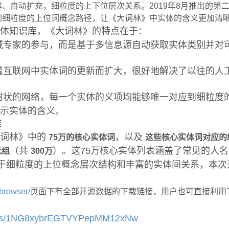
、自动扩充，细粒度的上下位层次关系。2019年8月推出的第
到细粒度的上位词概念路径，让《大词林》中实体的含义更加清
体知识库，《大词林》的特点在于：
域专家的参与，而是基于多信息源自动获取实体类别并对
着互联网中实体词的更新而扩大，很好地解决了以往的人
树状的网络，每一个实体的义项均能够唯一对应到细粒度
示实体的含义。
途
词林》中的
，以及
75万的核心实体词
这些核心实体词对应的
（共
）。这75万核心实体列表涵盖了常见的人
元组
300万
于细粒度的上位概念层次结构和丰富的实体间关系，本次
/browser/
页面下有全部开源数据的下载链接，用户也可直接利用
com/s/1NG8xybrEGTVYPepMM12xNw