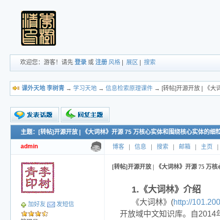
欢迎您：游客！请先
登录
或
注册
风格
|
展区
|
搜索
课外天地 李树青
→
学习天地
→
信息检索原理课件
→ [转帖]开源开放 | 
主题：[转帖]开源开放 | 《大词林》开源 75 万核心实体和围绕核心实体的
新的主题
投票帖
admin
博客
|
信息
|
搜索
|
邮箱
|
主页
|
交易帖
小字报
[转帖]开源开放 | 《大词林》开源 75
1.《大词林》介绍
《大词林》(
http://101.20
加好友
发短信
开放域中文知识库。自201