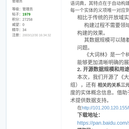
管理员
语词典，其特点在于自动构建
等级：管理员
每一个实体的义项唯一对应
帖子：
1979
相比于传统的开放域实
积分：27258
构建过程不需要领
威望：0
精华：34
构建的效果。
注册：
2003/12/30 16:34:32
其数据规模可以随
问题。
《大词林》是一个
能够更加清晰明确的展
2. 开源数据规模和用
本次，我们开源了《大
组），还有
相关的关系三
度的实体概念信息。借助
术提供数据支持。
在
http://101.200.120.155
下载地址：
https://pan.baidu.