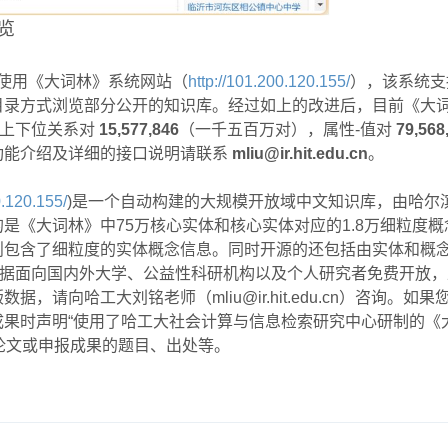
览
使用《大词林》系统网站（
http://101.200.120.155/
），该系统支
录方式浏览部分公开的知识库。经过如上的改进后，目前《大词林
上下位关系对
15,577,846
（一千五百万对），属性-值对
79,568
功能介绍及详细的接口说明请联系
mliu@ir.hit.edu.cn
。
0.120.155/
)是一个自动构建的大规模开放域中文知识库，由哈尔
是《大词林》中75万核心实体和核心实体对应的1.8万细粒度
包含了细粒度的实体概念信息。同时开源的还包括由实体和概念
数据面向国内外大学、公益性科研机构以及个人研究者免费开放
版数据，请向哈工大刘铭老师（
mliu@ir.hit.edu.cn
）咨询。如果
成果时声明“使用了哈工大社会计算与信息检索研究中心研制的《
论文或申报成果的题目、出处等。