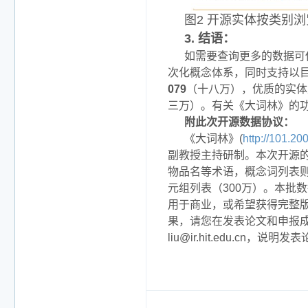
图2 开源实体按类别浏
3. 结语：
如需要查询更多的数据可
次化概念体系，同时支持以目
079
（十八万），优质的实体
三万）。有关《大词林》的
附此次开源数据协议：
《大词林》(
http://101.20
副教授主持研制。本次开源的
物品名等术语，概念词列表则
元组列表（300万）。本批
用于商业，或希望获得完整
果，请您在发表论文和申报
liu@ir.hit.edu.cn
，说明发表