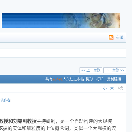
左栏
<< 上一主题
下一主题 >>
共有
28491
人关注过本帖
树形
打印
复制链接
小
大
1楼
看该作者
]
教授和刘铭副教授
主持研制，是一个自动构建的大规模
动挖掘的实体和细粒度的上位概念词，类似一个大规模的汉