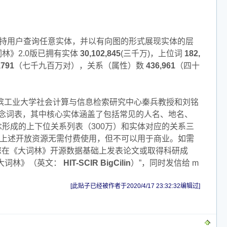
持用户查询任意实体，并以有向图的形式展现实体的层
》2.0版已拥有实体
30,102,845
(三千万)，上位词
182,
,791
（七千九百万对），关系（属性）数
436,961
（四十
滨工业大学社会计算与信息检索研究中心秦兵教授和刘铭
概念词表，其中核心实体涵盖了包括常见的人名、地名、
形成的上下位关系列表（300万）和实体对应的关系三
，上述开放资源无需付费使用，但不可以用于商业。如需
您在《大词林》开源数据基础上发表论文或取得科研成
大词林》（英文：
HIT-SCIR BigCilin
）”，同时发信给
m
[此贴子已经被作者于2020/4/17 23:32:32编辑过]