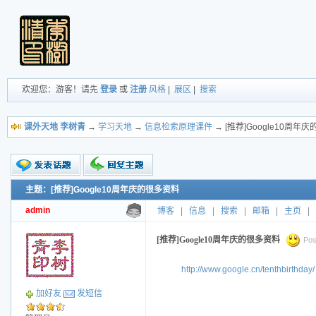
欢迎您：游客！请先
登录
或
注册
风格
|
展区
|
搜索
课外天地 李树青
→
学习天地
→
信息检索原理课件
→ [推荐]Google10周年
主题：[推荐]Google10周年庆的很多资料
新的主题
投票帖
admin
博客
|
信息
|
搜索
|
邮箱
|
主页
|
交易帖
小字报
[推荐]Google10周年庆的很多资料
Pos
http://www.google.cn/tenthbirthday/
加好友
发短信