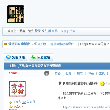
欢迎您：游客！请先
登录
或
注册
风格
|
展区
|
搜索
课外天地 李树青
→
学习天地
→
信息检索原理课件
→ [下载]联合国多国语言
主题：[下载]联合国多国语言平行语料库
新的主题
投票帖
admin
博客
|
信息
|
搜索
|
邮箱
|
主页
|
交易帖
小字报
[下载]联合国多国语言平行语料库
Pos
联合国平行语料1.0版发布，包括阿英
对以上
加好友
发短信
http://conferences.unite.un.org/UNCorp