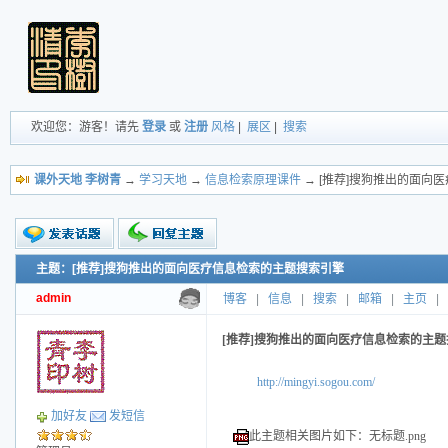
欢迎您：游客！请先
登录
或
注册
风格
|
展区
|
搜索
课外天地 李树青
→
学习天地
→
信息检索原理课件
→ [推荐]搜狗推出的面向
主题：[推荐]搜狗推出的面向医疗信息检索的主题搜索引擎
新的主题
投票帖
admin
博客
|
信息
|
搜索
|
邮箱
|
主页
|
交易帖
小字报
[推荐]搜狗推出的面向医疗信息检索的主
http://mingyi.sogou.com/
加好友
发短信
此主题相关图片如下：无标题.png