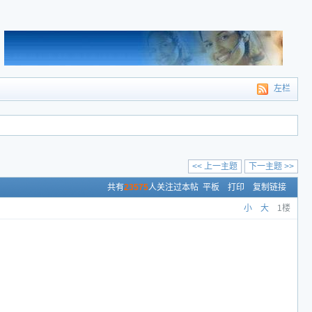
左栏
<< 上一主题
下一主题 >>
共有
23575
人关注过本帖
平板
打印
复制链接
小
大
1楼