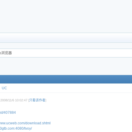
eb浏览器
UC
008/11/6 10:02:47 [
只看该作者
]
ost/407884
/www.ucweb.com/download.shtml
//3gtb.com:4080/tvoy/