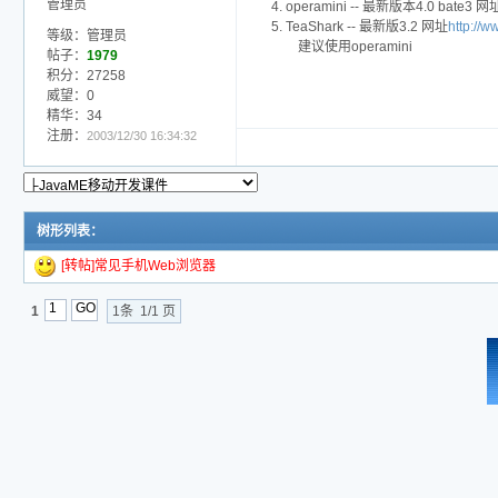
管理员
4. operamini -- 最新版本4.0 bate3 
5. TeaShark -- 最新版3.2 网址
http://w
等级：管理员
建议使用operamini
帖子：
1979
积分：27258
威望：0
精华：34
注册：
2003/12/30 16:34:32
树形列表：
[转帖]常见手机Web浏览器
1
1条 1/1 页