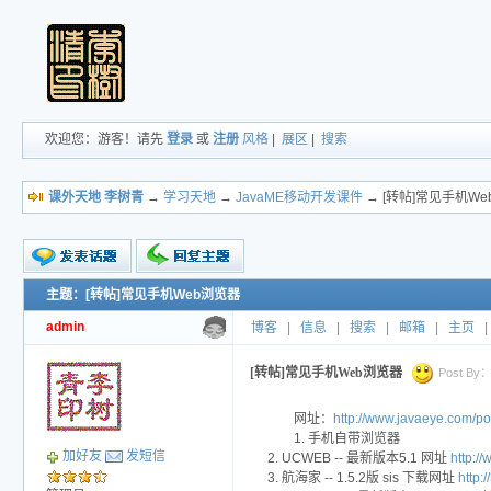
欢迎您：游客！请先
登录
或
注册
风格
|
展区
|
搜索
课外天地 李树青
→
学习天地
→
JavaME移动开发课件
→ [转帖]常见手机W
主题：[转帖]常见手机Web浏览器
新的主题
投票帖
admin
博客
|
信息
|
搜索
|
邮箱
|
主页
|
交易帖
小字报
[转帖]常见手机Web浏览器
Post By：2
网址：
http://www.javaeye.com/p
1. 手机自带浏览器
加好友
发短信
2. UCWEB -- 最新版本5.1 网址
http:/
3. 航海家 -- 1.5.2版 sis 下载网址
http: