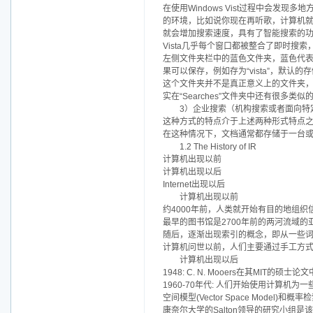
在使用Windows Vist过程中会
的环境，比如说你现在再听歌，计算机
就会增加搜索速度，具有了智能搜索的
Vista几乎每个窗口都被整合了即时搜
左侧文件夹栏中的蓝色文件夹，蓝色代
果可以保存，例如存为“vista”，默认的存储
这个文件夹并不是真正意义上的文件夹，这称之
实在“Searches”文件夹中还有很多
3）企业搜索（机构搜索或者面向特定的搜索）(enter
这种方式的特点介于上述两种形式特点
在这种情况下，文档通常都存储于一台
1.2 The History of IR
计算机出现以前
计算机出现以后
Internet出现以后
计算机出现以前
约4000年前，人类就开始有目的地组
最早的图书馆是2700年前的两河流域的
随后，逐渐出现索引的概念，即从一些
计算机问世以前，人们主要通过手工方
计算机出现以后
1948: C. N. Mooers在其MIT的硕士论文
1960-70年代: 人们开始使用计算机为
空间模型(Vector Space Model)和概率检索模
康奈尔大学的Salton领导的研究小组是