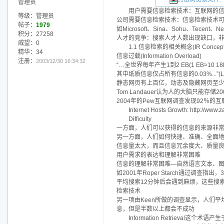
管理员
用户需要信息检索技术：互联网的
等级：管理员
公司需要信息检索技术：信息检索技术可以挣
帖子：
1979
如Microsoft、Sina、Sohu、Tece
积分：27258
人才的竞争：搜索人才人数出现缺口，
威望：0
1.1 信息检索的相关概念(IR Concept
精华：34
信息过载(Information Overload)
注册：
2003/12/30 16:34:32
“…全世界每年产生1到2 EB(1 EB≈1
其中纸质信息仅占所有信息的0.03%...”(Lyma
静态网页有上百亿，动态及隐藏网页至少
Tom Landauer认为人的大脑只能存
2004年的Pew互联网调查发现92％
Internet Hosts Growth: http://www.za
Difficulty
一方面，人们可以获得的信息的来源非
另一方面，人们如何快速、准确、全面
信息量太大，而且信息冗余度大、质量
用户需求的表达和理解非常困难
信息的理解非常困难—自然语言文本、
如2001年Roper Starch通过
平均搜索12分钟后会遇到麻烦，这些搜
检索技术
另一项由Keen所做的调查显示，人们
息，但是半数以上都会不成功
Information Retrieval这个术语