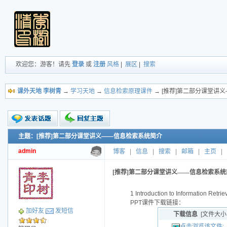
欢迎您：游客！请先
登录
或
注册
风格
|
展区
|
搜索
课外天地 李树青
→
学习天地
→
信息检索原理课件
→ [推荐]第二部分课堂讲
主题：[推荐]第二部分课堂讲义——信息检索系统简介
新的主题
投票帖
admin
博客
|
信息
|
搜索
|
邮箱
|
主页
|
交易帖
小字报
[推荐]第二部分课堂讲义——信息检索系统
1 Introduction to Information Retrie
PPT课件下载链接：
加好友
发短信
下载信息
[文件大小
点击浏览该文件: