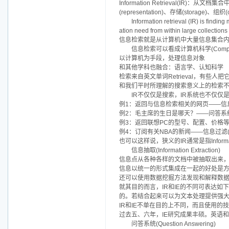
Information Retrieval(IR
(representation)、存储(storage)、组
Information retrieval (IR) is finding
ation need from within large collections
信息检索就是从计算机中大量信息集合
信息检索可以看成计算机科学(Computer S
以计算机为手段，处理信息对象
和其他学科也融合：语言学、认知科学
检索来自英文单词Retrieval，有些
和我们平时所理解的搜索意义上的检索
IR不仅仅是搜索，IR系统也不仅仅
例1：返回与信息检索相关的网页——信息搜索(Inf
例2：毛主席的生日是哪天？——问答系统(Quest
例3：返回联想PC的型号、配置、价格等信息——信息
例4：订阅有关NBA的新闻——信息过滤(Informat
也可以这样说，狭义的IR通常是指Informati
信息抽取(Information Extraction)
信息点从各种各样的文档中被抽取出来
信息以统一的形式集成在一起的好处是
还可以使用数据挖掘方法发现和解释数
就其目的而言，IR和IE的不同可表达如
的。若结合起来可以为文本处理提供强
IR和IE不单在目的上不同，而且使用的
过去五、六年，IE研究成果丰硕。英语
问答系统(Question Answering)