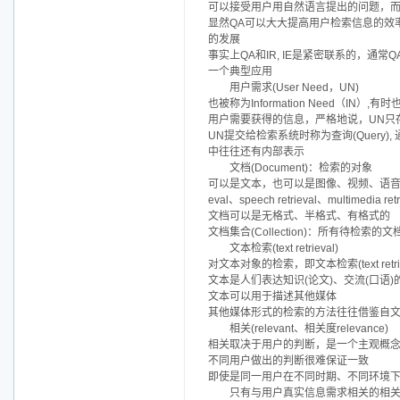
可以接受用户用自然语言提出的问题，
显然QA可以大大提高用户检索信息的效率
的发展
事实上QA和IR, IE是紧密联系的，通
一个典型应用
用户需求(User Need，UN)
也被称为Information Need（IN）,有时
用户需要获得的信息，严格地说，UN只存
UN提交给检索系统时称为查询(Query)
中往往还有内部表示
文档(Document)：检索的对象
可以是文本，也可以是图像、视频、语音等多媒体文档，
eval、speech retrieval、multimedia retr
文档可以是无格式、半格式、有格式的
文档集合(Collection)：所有待检索的文档
文本检索(text retrieval)
对文本对象的检索，即文本检索(text retrie
文本是人们表达知识(论文)、交流(口语
文本可以用于描述其他媒体
其他媒体形式的检索的方法往往借鉴自
相关(relevant、相关度relevance)
相关取决于用户的判断，是一个主观概
不同用户做出的判断很难保证一致
即使是同一用户在不同时期、不同环境
只有与用户真实信息需求相关的相