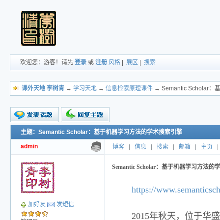
欢迎您：游客！请先
登录
或
注册
风格
|
展区
|
搜索
课外天地 李树青
→
学习天地
→
信息检索原理课件
→ Semantic Scho
主题：Semantic Scholar：基于机器学习方法的学术搜索引擎
新的主题
投票帖
admin
博客
|
信息
|
搜索
|
邮箱
|
主页
|
交易帖
小字报
Semantic Scholar：基于机器学习方法
https://www.semanticsch
加好友
发短信
2015年秋天，位于华盛顿州西雅