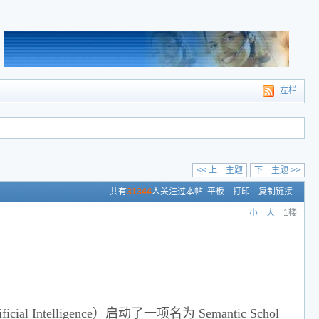
左栏
<< 上一主题
下一主题 >>
共有
31344
人关注过本帖
平板
打印
复制链接
小
大
1楼
l Intelligence）启动了一项名为 Semantic Schol