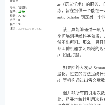
管理员
ar（语义学术）的服务，向 
等级：管理员
练，旨在提供一个能在一定
帖子：
1979
积分：27258
antic Scholar
威望：0
精华：34
注册：
2003/12/30 16:34:32
该工具能够通过一项专
季扩展到神经科学领域，
然不出所料。那么，最具
都叫他机器学习领域的迈克尔·
i）如此打趣。
如果圈外人发现 Sem
量化。过去的方法是统计引用
r）等机构通过出售文献
但并非所有的引用次数
此，粗暴地统计引用次数