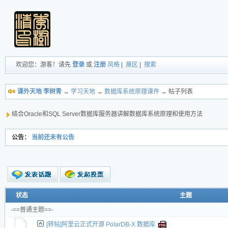
欢迎您：游客！请先
登录
或
注册
风格
|
展区
|
搜索
课外天地 李树青
→
学习天地
→
数据库系统原理课件
→ 帖子列表
结合Oracle和SQL Server数据库服务器讲解数据库系统原理和使用方法
公告：
当前还未有公告
新的主题
状态
主题
投票帖
-==普通主题==-
交易帖
[转帖]阿里云正式开源 PolarDB-X 数据库
新小字报