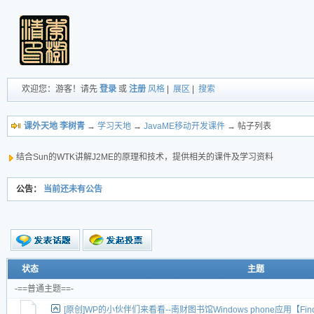
欢迎您：游客！请先
登录
或
注册
风格
|
展区
|
搜索
课外天地 李树青
→
学习天地
→
JavaME移动开发课件
→ 帖子列表
结合Sun的WTK讲解J2ME的原理和技术，提供相关的课件及学习资料
公告：
当前还未有公告
新的主题
状态
主题
投票帖
-==普通主题==-
交易帖
[原创]WP的小伙伴们来看看--南财图书馆Windows phone应用【Fin
新小字报