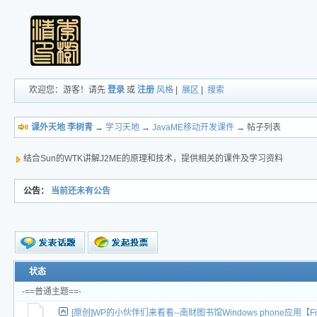
欢迎您：游客！请先
登录
或
注册
风格
|
展区
|
搜索
课外天地 李树青
→
学习天地
→
JavaME移动开发课件
→ 帖子列表
结合Sun的WTK讲解J2ME的原理和技术，提供相关的课件及学习资料
公告：
当前还未有公告
新的主题
状态
投票帖
-==普通主题==-
交易帖
[原创]WP的小伙伴们来看看--南财图书馆Windows phone应用【Fi
新小字报