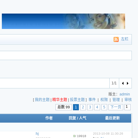
左栏
1/1
版主：
admin
[
我的主题
|
精华主题
|
投票主题
]
事件
|
权限
|
管理
|
审核
总数 99
1
2
3
4
5
下一页
作者
回复
/
人气
最后更新
hj
2013-10-08 11:30:26
0
/ 19918