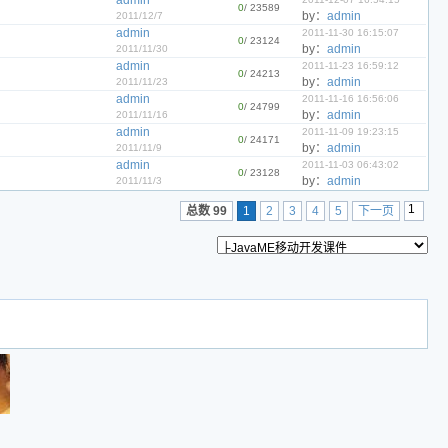
admin
0
/ 23589
by：
admin
2011/12/7
admin
2011-11-30 16:15:07
0
/ 23124
by：
admin
2011/11/30
admin
2011-11-23 16:59:12
0
/ 24213
by：
admin
2011/11/23
admin
2011-11-16 16:56:06
0
/ 24799
by：
admin
2011/11/16
admin
2011-11-09 19:23:15
0
/ 24171
by：
admin
2011/11/9
admin
2011-11-03 06:43:02
0
/ 23128
by：
admin
2011/11/3
总数 99
1
2
3
4
5
下一页